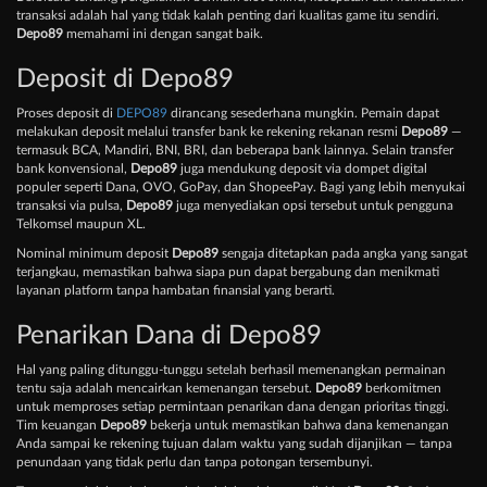
transaksi adalah hal yang tidak kalah penting dari kualitas game itu sendiri.
Depo89
memahami ini dengan sangat baik.
Deposit di Depo89
Proses deposit di
DEPO89
dirancang sesederhana mungkin. Pemain dapat
melakukan deposit melalui transfer bank ke rekening rekanan resmi
Depo89
—
termasuk BCA, Mandiri, BNI, BRI, dan beberapa bank lainnya. Selain transfer
bank konvensional,
Depo89
juga mendukung deposit via dompet digital
populer seperti Dana, OVO, GoPay, dan ShopeePay. Bagi yang lebih menyukai
transaksi via pulsa,
Depo89
juga menyediakan opsi tersebut untuk pengguna
Telkomsel maupun XL.
Nominal minimum deposit
Depo89
sengaja ditetapkan pada angka yang sangat
terjangkau, memastikan bahwa siapa pun dapat bergabung dan menikmati
layanan platform tanpa hambatan finansial yang berarti.
Penarikan Dana di Depo89
Hal yang paling ditunggu-tunggu setelah berhasil memenangkan permainan
tentu saja adalah mencairkan kemenangan tersebut.
Depo89
berkomitmen
untuk memproses setiap permintaan penarikan dana dengan prioritas tinggi.
Tim keuangan
Depo89
bekerja untuk memastikan bahwa dana kemenangan
Anda sampai ke rekening tujuan dalam waktu yang sudah dijanjikan — tanpa
penundaan yang tidak perlu dan tanpa potongan tersembunyi.