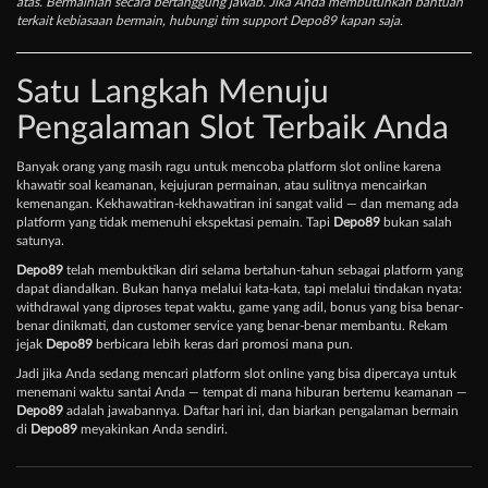
atas. Bermainlah secara bertanggung jawab. Jika Anda membutuhkan bantuan
terkait kebiasaan bermain, hubungi tim support Depo89 kapan saja.
Satu Langkah Menuju
Pengalaman Slot Terbaik Anda
Banyak orang yang masih ragu untuk mencoba platform slot online karena
khawatir soal keamanan, kejujuran permainan, atau sulitnya mencairkan
kemenangan. Kekhawatiran-kekhawatiran ini sangat valid — dan memang ada
platform yang tidak memenuhi ekspektasi pemain. Tapi
Depo89
bukan salah
satunya.
Depo89
telah membuktikan diri selama bertahun-tahun sebagai platform yang
dapat diandalkan. Bukan hanya melalui kata-kata, tapi melalui tindakan nyata:
withdrawal yang diproses tepat waktu, game yang adil, bonus yang bisa benar-
benar dinikmati, dan customer service yang benar-benar membantu. Rekam
jejak
Depo89
berbicara lebih keras dari promosi mana pun.
Jadi jika Anda sedang mencari platform slot online yang bisa dipercaya untuk
menemani waktu santai Anda — tempat di mana hiburan bertemu keamanan —
Depo89
adalah jawabannya. Daftar hari ini, dan biarkan pengalaman bermain
di
Depo89
meyakinkan Anda sendiri.