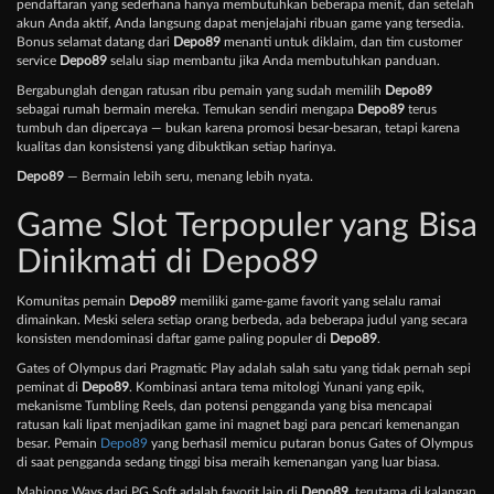
pendaftaran yang sederhana hanya membutuhkan beberapa menit, dan setelah
akun Anda aktif, Anda langsung dapat menjelajahi ribuan game yang tersedia.
Bonus selamat datang dari
Depo89
menanti untuk diklaim, dan tim customer
service
Depo89
selalu siap membantu jika Anda membutuhkan panduan.
Bergabunglah dengan ratusan ribu pemain yang sudah memilih
Depo89
sebagai rumah bermain mereka. Temukan sendiri mengapa
Depo89
terus
tumbuh dan dipercaya — bukan karena promosi besar-besaran, tetapi karena
kualitas dan konsistensi yang dibuktikan setiap harinya.
Depo89
— Bermain lebih seru, menang lebih nyata.
Game Slot Terpopuler yang Bisa
Dinikmati di Depo89
Komunitas pemain
Depo89
memiliki game-game favorit yang selalu ramai
dimainkan. Meski selera setiap orang berbeda, ada beberapa judul yang secara
konsisten mendominasi daftar game paling populer di
Depo89
.
Gates of Olympus dari Pragmatic Play adalah salah satu yang tidak pernah sepi
peminat di
Depo89
. Kombinasi antara tema mitologi Yunani yang epik,
mekanisme Tumbling Reels, dan potensi pengganda yang bisa mencapai
ratusan kali lipat menjadikan game ini magnet bagi para pencari kemenangan
besar. Pemain
Depo89
yang berhasil memicu putaran bonus Gates of Olympus
di saat pengganda sedang tinggi bisa meraih kemenangan yang luar biasa.
Mahjong Ways dari PG Soft adalah favorit lain di
Depo89
, terutama di kalangan