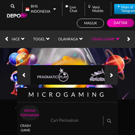
BHS
Live
Versi
Main di
Chat
Mobile
Telegra
INDONESIA
DAFTAR
MASUK
RACE
TOGEL
OLAHRAGA
CRASH GAME
AR
MICROGAMING
SEMUA
PERMAINAN
CRASH
GAME