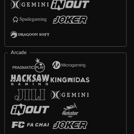
Arcade