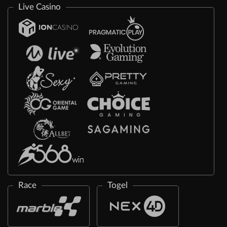
Live Casino
Race
Togel