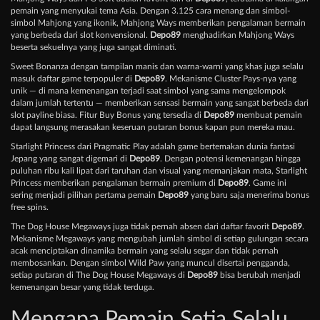
pemain yang menyukai tema Asia. Dengan 3.125 cara menang dan simbol-
simbol Mahjong yang ikonik, Mahjong Ways memberikan pengalaman bermain
yang berbeda dari slot konvensional.
Depo89
menghadirkan Mahjong Ways
beserta sekuelnya yang juga sangat diminati.
Sweet Bonanza dengan tampilan manis dan warna-warni yang khas juga selalu
masuk daftar game terpopuler di
Depo89
. Mekanisme Cluster Pays-nya yang
unik — di mana kemenangan terjadi saat simbol yang sama mengelompok
dalam jumlah tertentu — memberikan sensasi bermain yang sangat berbeda dari
slot payline biasa. Fitur Buy Bonus yang tersedia di
Depo89
membuat pemain
dapat langsung merasakan keseruan putaran bonus kapan pun mereka mau.
Starlight Princess dari Pragmatic Play adalah game bertemakan dunia fantasi
Jepang yang sangat digemari di
Depo89
. Dengan potensi kemenangan hingga
puluhan ribu kali lipat dari taruhan dan visual yang memanjakan mata, Starlight
Princess memberikan pengalaman bermain premium di
Depo89
. Game ini
sering menjadi pilihan pertama pemain
Depo89
yang baru saja menerima bonus
free spins.
The Dog House Megaways juga tidak pernah absen dari daftar favorit
Depo89
.
Mekanisme Megaways yang mengubah jumlah simbol di setiap gulungan secara
acak menciptakan dinamika bermain yang selalu segar dan tidak pernah
membosankan. Dengan simbol Wild Paw yang muncul disertai pengganda,
setiap putaran di The Dog House Megaways di
Depo89
bisa berubah menjadi
kemenangan besar yang tidak terduga.
Mengapa Pemain Setia Selalu