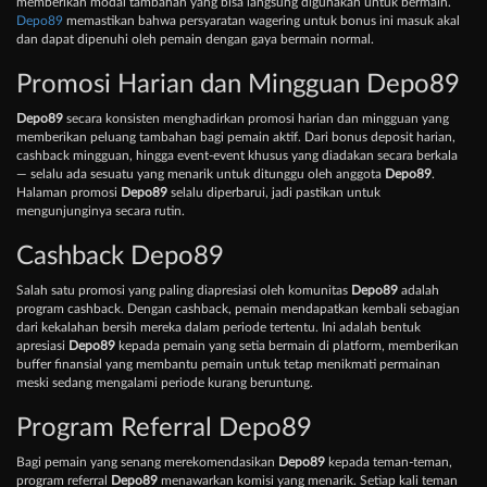
memberikan modal tambahan yang bisa langsung digunakan untuk bermain.
Depo89
memastikan bahwa persyaratan wagering untuk bonus ini masuk akal
dan dapat dipenuhi oleh pemain dengan gaya bermain normal.
Promosi Harian dan Mingguan Depo89
Depo89
secara konsisten menghadirkan promosi harian dan mingguan yang
memberikan peluang tambahan bagi pemain aktif. Dari bonus deposit harian,
cashback mingguan, hingga event-event khusus yang diadakan secara berkala
— selalu ada sesuatu yang menarik untuk ditunggu oleh anggota
Depo89
.
Halaman promosi
Depo89
selalu diperbarui, jadi pastikan untuk
mengunjunginya secara rutin.
Cashback Depo89
Salah satu promosi yang paling diapresiasi oleh komunitas
Depo89
adalah
program cashback. Dengan cashback, pemain mendapatkan kembali sebagian
dari kekalahan bersih mereka dalam periode tertentu. Ini adalah bentuk
apresiasi
Depo89
kepada pemain yang setia bermain di platform, memberikan
buffer finansial yang membantu pemain untuk tetap menikmati permainan
meski sedang mengalami periode kurang beruntung.
Program Referral Depo89
Bagi pemain yang senang merekomendasikan
Depo89
kepada teman-teman,
program referral
Depo89
menawarkan komisi yang menarik. Setiap kali teman