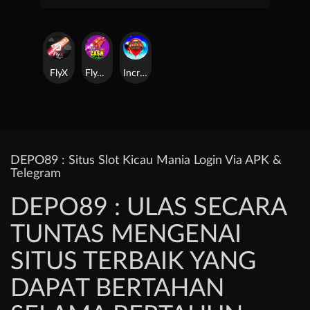
FlyX
FlyX Cash Turbo
Incredible Balloon Machine
DEPO89 : Situs Slot Kicau Mania Login Via APK &
Telegram
DEPO89 : ULAS SECARA
TUNTAS MENGENAI
SITUS TERBAIK YANG
DAPAT BERTAHAN