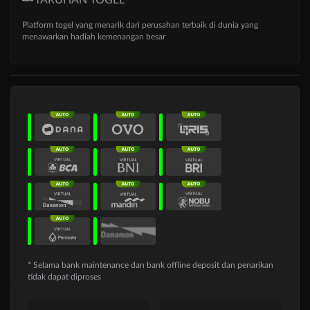
TARUHAN TOGEL
Platform togel yang menarik dari perusahan terbaik di dunia yang
menawarkan hadiah kemenangan besar
* Selama bank maintenance dan bank offline deposit dan penarikan
tidak dapat diproses