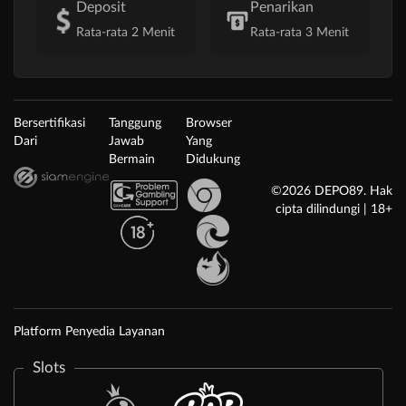
Deposit
Penarikan
Rata-rata 2 Menit
Rata-rata 3 Menit
Bersertifikasi
Tanggung
Browser
Dari
Jawab
Yang
Bermain
Didukung
©2026 DEPO89. Hak
cipta dilindungi | 18+
Platform Penyedia Layanan
Slots