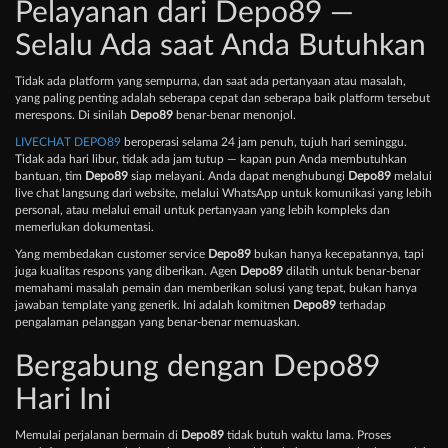
Pelayanan dari Depo89 —
Selalu Ada saat Anda Butuhkan
Tidak ada platform yang sempurna, dan saat ada pertanyaan atau masalah,
yang paling penting adalah seberapa cepat dan seberapa baik platform tersebut
merespons. Di sinilah
Depo89
benar-benar menonjol.
LIVECHAT DEPO89
beroperasi selama 24 jam penuh, tujuh hari seminggu.
Tidak ada hari libur, tidak ada jam tutup — kapan pun Anda membutuhkan
bantuan, tim
Depo89
siap melayani. Anda dapat menghubungi
Depo89
melalui
live chat langsung dari website, melalui WhatsApp untuk komunikasi yang lebih
personal, atau melalui email untuk pertanyaan yang lebih kompleks dan
memerlukan dokumentasi.
Yang membedakan customer service
Depo89
bukan hanya kecepatannya, tapi
juga kualitas respons yang diberikan. Agen
Depo89
dilatih untuk benar-benar
memahami masalah pemain dan memberikan solusi yang tepat, bukan hanya
jawaban template yang generik. Ini adalah komitmen
Depo89
terhadap
pengalaman pelanggan yang benar-benar memuaskan.
Bergabung dengan Depo89
Hari Ini
Memulai perjalanan bermain di
Depo89
tidak butuh waktu lama. Proses