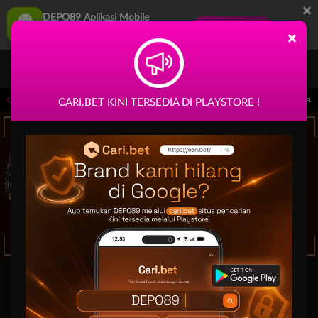
×
DEPO89 Aplikasi Mobile
UNDUH
Jangan tampilkan lagi hari ini
×
.59.59 sampai 30-Sep-2026 14.59.59. Selama waktu ini, PP Virtual Sports permaina
CARI.BET KINI TERSEDIA DI PLAYSTORE !
JACKPOT
PLAY