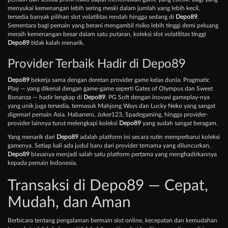
menyukai kemenangan lebih sering meski dalam jumlah yang lebih kecil,
tersedia banyak pilihan slot volatilitas rendah hingga sedang di
Depo89
.
Sementara bagi pemain yang berani mengambil risiko lebih tinggi demi peluang
meraih kemenangan besar dalam satu putaran, koleksi slot volatilitas tinggi
Depo89
tidak kalah menarik.
Provider Terbaik Hadir di Depo89
Depo89
bekerja sama dengan deretan provider game kelas dunia. Pragmatic
Play — yang dikenal dengan game-game seperti Gates of Olympus dan Sweet
Bonanza — hadir lengkap di
Depo89
. PG Soft dengan inovasi gameplay-nya
yang unik juga tersedia, termasuk Mahjong Ways dan Lucky Neko yang sangat
digemari pemain Asia. Habanero, Joker123, Spadegaming, hingga provider-
provider lainnya turut melengkapi koleksi
Depo89
yang sudah sangat beragam.
Yang menarik dari
Depo89
adalah platform ini secara rutin memperbarui koleksi
gamenya. Setiap kali ada judul baru dari provider ternama yang diluncurkan,
Depo89
biasanya menjadi salah satu platform pertama yang menghadirkannya
kepada pemain Indonesia.
Transaksi di Depo89 — Cepat,
Mudah, dan Aman
Berbicara tentang pengalaman bermain slot online, kecepatan dan kemudahan