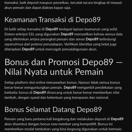
transaksi, baik deposit maupun penarikan, tercatat secara lengkap di riwayat
akun pemain dan dapat diakses kapan saja.
Keamanan Transaksi di Depo89
Di balik setiap transaksi di
Depo89
terdapat lapisan keamanan yang solid.
Sistem enkripsi SSL yang digunakan
Depo89
memastikan bahwa semua data
yang dikirimkan antara perangkat pemain dan server
Depo89
terlindungi
sepenuhnya dari potensi penyadapan. Verifikasi identitas yang ketat juga
diterapkan
Depo89
untuk mencegah penyalahgunaan akun.
Bonus dan Promosi Depo89 —
Nilai Nyata untuk Pemain
Setiap platform slot online menawarkan bonus. Namun tidak semua bonus
benar-benar menguntungkan pemain.
Depo89
mengambil pendekatan yang
berbeda: bonus di
Depo89
dirancang untuk benar-benar memberikan nilai
tambah, dengan syarat dan ketentuan yang transparan dan rasional.
Bonus Selamat Datang Depo89
Pemain yang baru pertama kali bergabung dan melakukan deposit di
Depo89
akan disambut dengan bonus new member yang kompetitif. Bonus ini
memberikan modal tambahan yang bisa langsung digunakan untuk bermain.