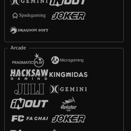
Arcade