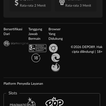
Rata-rata 2 Menit
Rata-rata 3 Menit
Bersertifikasi
Tanggung
Browser
Dari
Jawab
Yang
Bermain
Didukung
©2026 DEPO89. Hak
cipta dilindungi | 18+
Platform Penyedia Layanan
Slots