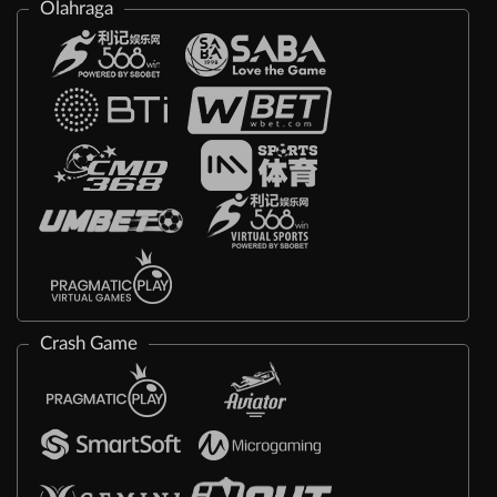
Olahraga
Crash Game